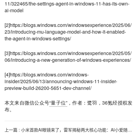
11/322465/the-settings-agent-in-windows-11-has-its-own-
ai-model
[2]https://blogs.windows.com/windowsexperience/2025/06/
23/introducing-mu-language-model-and-how-it-enabled-
the-agent-in-windows-settings/
[3]https://blogs.windows.com/windowsexperience/2025/05/
06/introducing-a-new-generation-of-windows-experiences/
[4]https://blogs.windows.com/windows-
insider/2025/06/13/announcing-windows-11-insider-
preview-build-26200-5651-dev-channel/
本文来自微信公众号
“量子位”
，作者：鹭羽，36氪经授权发
布。
上一篇 : 小米首款AI眼镜来了，雷军揭秘两大核心功能：AI小爱随时问，视频拍摄酷爆了