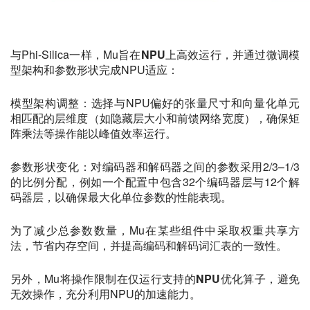
与Phi-Silica一样，Mu旨在
NPU
上高效运行，并通过微调模
型架构和参数形状完成NPU适应：
模型架构调整
：选择与NPU偏好的张量尺寸和向量化单元
相匹配的层维度（如隐藏层大小和前馈网络宽度），确保矩
阵乘法等操作能以峰值效率运行。
参数形状变化
：对编码器和解码器之间的参数采用2/3–1/3
的比例分配，例如一个配置中包含32个编码器层与12个解
码器层，以确保最大化单位参数的性能表现。
为了减少总参数数量，Mu在某些组件中采取
权重共享
方
法，节省内存空间，并提高编码和解码词汇表的一致性。
另外，Mu将操作限制在仅运行支持的
NPU优化算子
，避免
无效操作，充分利用NPU的加速能力。