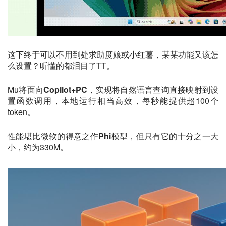
这下终于可以不用到处求助度娘或小红薯，某某功能又该怎
么设置？听懂的都泪目了TT。
Mu将面向
Copilot+PC
，实现将自然语言查询直接映射到设
置函数调用，本地运行相当高效，每秒能提供超100个
token。
性能堪比微软的得意之作
Phi模型
，但只有它的
十分之一
大
小，约为330M。