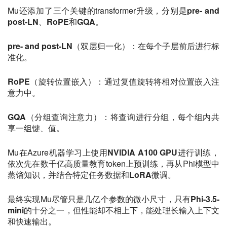
Mu还添加了三个关键的transformer升级，分别是
pre- and
post-LN
、
RoPE
和
GQA
。
pre- and post-LN
（双层归一化）：在每个子层前后进行标
准化。
RoPE
（旋转位置嵌入）：通过复值旋转将相对位置嵌入注
意力中。
GQA
（分组查询注意力）：将查询进行分组，每个组内共
享一组键、值。
Mu在Azure机器学习上使用
NVIDIA A100 GPU
进行训练，
依次先在数千亿高质量教育token上预训练，再从Phi模型中
蒸馏知识，并结合特定任务数据和
LoRA
微调。
最终实现Mu尽管只是几亿个参数的微小尺寸，只有
Phi-3.5-
mini
的十分之一，但性能却不相上下，能处理长输入上下文
和快速输出。