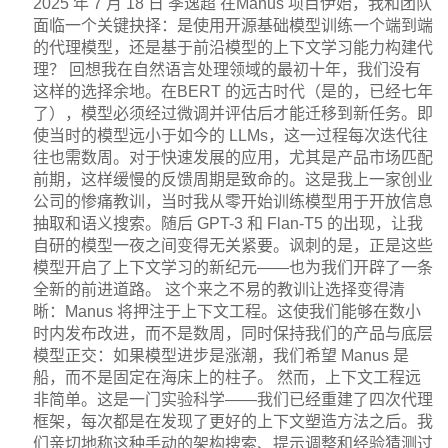
2025 年 7 月 18 日 季逸超 在Manus 项目伊始，我和团队
面临一个关键抉择：是使用开源基础模型训练一个端到端
的代理模型，还是基于前沿模型的上下文学习能力构建代
理？ 回想我在自然语言处理领域的最初十年，我们没有
这样的选择余地。在BERT 的远古时代（是的，已经七年
了），模型必须经过微调并评估后才能迁移到新任务。即
使当时的模型远小于如今的 LLMs，这一过程每次迭代往
往也需数周。对于快速发展的应用，尤其是产品市场匹配
前期，这样缓慢的反馈周期是致命的。这是我上一家创业
公司的惨痛教训，当时我从零开始训练模型用于开放信息
抽取和语义搜索。随后 GPT-3 和 Flan-T5 的出现，让我
自研的模型一夜之间变得无关紧要。讽刺的是，正是这些
模型开启了上下文学习的新纪元——也为我们开辟了一条
全新的前进道路。 这个来之不易的教训让选择变得清
晰：Manus 将押注于上下文工程。这使我们能够在数小
时内发布改进，而不是数周，同时保持我们的产品与底层
模型正交：如果模型进步是涨潮，我们希望 Manus 是
船，而不是固定在海床上的柱子。 然而，上下文工程远
非简单。这是一门实验科学——我们已经重建了四次代理
框架，每次都是在发现了更好的上下文塑造方法之后。我
们亲切地称这种手动的架构搜索、提示调整和经验猜测过