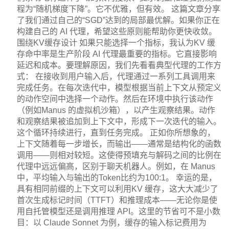
程为“随机梯度下降”。它不优雅，但有效。 这篇文章分享
了我们通过自己的“SGD”达到的局部最优解。如果你正在
构建自己的 AI 代理，希望这些原则能帮助你更快收敛。
围绕KV缓存设计 如果只能选择一个指标，我认为KV 缓
存命中率是生产阶段 AI 代理最重要的指标。它直接影响
延迟和成本。要理解原因，我们先看看典型代理的工作方
式： 在接收到用户输入后，代理通过一系列工具调用来
完成任务。在每次迭代中，模型根据当前上下文从预定义
的动作空间中选择一个动作。然后在环境中执行该动作
（例如Manus 的虚拟机沙箱），以产生观察结果。动作
和观察结果被追加到上下文中，形成下一次迭代的输入。
这个循环持续进行，直到任务完成。 正如你所想象的，
上下文随着每一步增长，而输出——通常是结构化的函数
调用——则相对较短。这使得预填充与解码之间的比例在
代理中远远偏高，区别于聊天机器人。例如，在 Manus
中，平均输入与输出的Token比约为100:1。 幸运的是，
具有相同前缀的上下文可以利用KV 缓存，这大大减少了
首次生成标记时间（TTFT）和推理成本——无论你是使
用自托管模型还是调用推理 API。这里的节省可不是小数
目：以 Claude Sonnet 为例，缓存的输入标记费用为