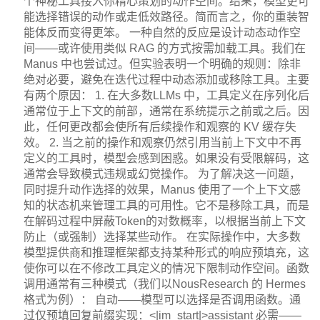
个神秘工具接入你精心策划的动作空间。结果，模型更可
能选择错误的动作或走低效路径。简而言之，你的重装智
能体反而变得更笨。 一种自然的反应是设计动态动作空
间——或许使用类似 RAG 的方式按需加载工具。我们在
Manus 中也尝试过。但实验表明一个明确的规则：除非
绝对必要，避免在迭代过程中动态添加或移除工具。主要
有两个原因： 1. 在大多数LLMs 中，工具定义在序列化后
通常位于上下文的前部，通常在系统提示之前或之后。因
此，任何更改都会使所有后续操作和观察的 KV 缓存失
效。 2. 当之前的操作和观察仍然引用当前上下文中不再
定义的工具时，模型会感到困惑。如果没有受限解码，这
通常会导致模式违规或幻觉操作。 为了解决这一问题，
同时提升动作选择的效果，Manus 使用了一个上下文感
知的状态机来管理工具的可用性。它不是移除工具，而是
在解码过程中屏蔽Token的对数概率，以根据当前上下文
防止（或强制）选择某些动作。 在实际操作中，大多数
模型提供商和推理框架都支持某种形式的响应预填充，这
使你可以在不修改工具定义的情况下限制动作空间。函数
调用通常有三种模式（我们以NousResearch 的 Hermes
格式为例）： 自动——模型可以选择是否调用函数。通
过仅预填回复前缀实现：<|im_start|>assistant 必需——