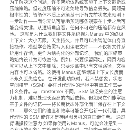
为了解决这个问题，许多智能体系统实施了上下文截断或
压缩策略。但过度压缩不可避免地导致信息丢失。问题是
根本性的：智能体本质上必须基于所有先前状态来预测下
一步动作——而你无法可靠地预测哪条观察在十步之后可
能变得关键。从逻辑角度看，任何不可逆的压缩都存在风
险。 这就是为什么我们将文件系统视为Manus 中的终极
上下文：大小无限，天生持久，并且可以由智能体自身直
接操作。模型学会按需写入和读取文件——不仅将文件系
统用作存储，更作为结构化的外部记忆。 我们的压缩策
略始终设计为可恢复的。例如，只要保留网址，网页内容
就可以从上下文中删除；只要沙盒中仍有文档路径，文档
内容也可以省略。这使得 Manus 能够缩短上下文长度而
不永久丢失信息。 在开发此功能时，我不禁想象，状态
空间模型（SSM）要在具代理性的环境中有效工作需要
什么条件。与 Transformer 不同，SSM 缺乏完全的注意
力机制，难以处理长距离的向后依赖。但如果它们能掌握
基于文件的记忆——将长期状态外部化而非保存在上下文
中——那么它们的速度和效率可能会开启新一代代理。具
代理性的 SSM 或许才是神经图灵机的真正继任者。 通过
背诵操控注意力 如果你使用过Manus，可能会注意到一
个有趣的现象：在处理复杂任务时，它倾向于创建一个