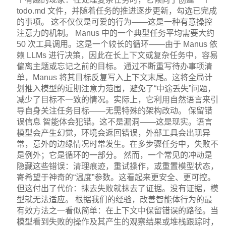
todo.md 文件，并随着任务的推进逐步更新，勾选已完成
的事项。 这不仅仅是可爱的行为——这是一种有意操控
注意力的机制。 Manus 中的一个典型任务平均需要大约
50 次工具调用。这是一个较长的循环——由于 Manus 依
赖 LLMs 进行决策，因此在长上下文或复杂任务中，容易
偏离主题或忘记之前的目标。 通过不断重写待办事项清
单，Manus 将其目标反复写入上下文末尾。这将全局计
划推入模型的近期注意力范围，避免了“中途丢失”问题，
减少了目标不一致的情况。实际上，它利用自然语言来引
导自身关注任务目标——无需特殊的架构改动。 保留错
误信息 智能体会犯错。这不是漏洞——这是现实。语言
模型会产生幻觉，环境会返回错误，外部工具会出现异
常，意外的边缘情况时常发生。在多步骤任务中，失败不
是例外；它是循环的一部分。 然而，一个常见的冲动是
隐藏这些错误：清理痕迹，重试操作，或重置模型状态，
寄希望于神奇的“温度”参数。这看起来更安全、更可控。
但这付出了代价：抹去失败就抹去了证据。没有证据，模
型就无法适应。 根据我们的经验，改善智能体行为的最
有效方法之一看似简单：在上下文中保留错误的路径。当
模型看到失败的操作及其产生的观察结果或堆栈跟踪时，