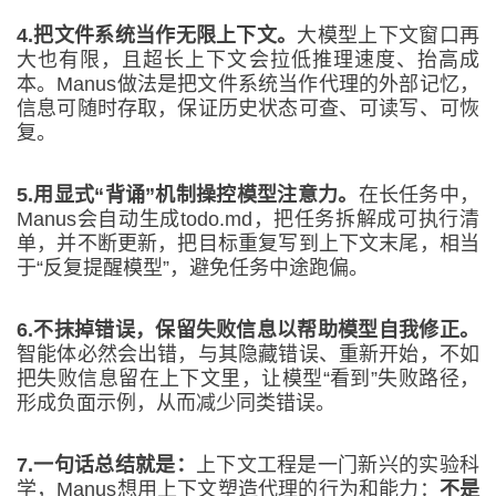
4.
把文件系统当作无限上下文
。
大模型上下文窗口再
大也有限，且超长上下文会拉低推理速度、抬高成
本。Manus做法是把文件系统当作代理的外部记忆，
信息可随时存取，保证历史状态可查、可读写、可恢
复。
5.
用显式“背诵”机制操控模型注意力
。
在长任务中，
Manus会自动生成todo.md，把任务拆解成可执行清
单，并不断更新，把目标重复写到上下文末尾，相当
于“反复提醒模型”，避免任务中途跑偏。
6.
不抹掉错误，保留失败信息以帮助模型自我修正
。
智能体必然会出错，与其隐藏错误、重新开始，不如
把失败信息留在上下文里，让模型“看到”失败路径，
形成负面示例，从而减少同类错误。
7.
一句话总结
就是：
上下文工程是一门新兴的实验科
学，Manus想用上下文塑造代理的行为和能力：
不是