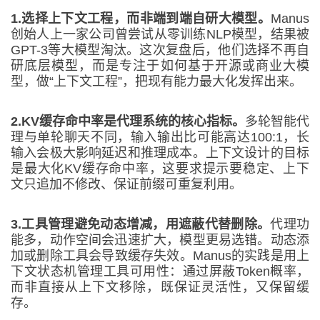
1.
选择上下文工程，而非端到端自研大模型
。
Manus
创始人上一家公司曾尝试从零训练NLP模型，结果被
GPT-3等大模型淘汰。这次复盘后，他们选择不再自
研底层模型，而是专注于如何基于开源或商业大模
型，做“上下文工程”，把现有能力最大化发挥出来。
2.
KV缓存命中率是代理系统的核心指标
。
多轮智能代
理与单轮聊天不同，输入输出比可能高达100:1，长
输入会极大影响延迟和推理成本。上下文设计的目标
是最大化KV缓存命中率，这要求提示要稳定、上下
文只追加不修改、保证前缀可重复利用。
3.
工具管理避免动态增减，用遮蔽代替删除
。
代理功
能多，动作空间会迅速扩大，模型更易选错。动态添
加或删除工具会导致缓存失效。Manus的实践是用上
下文状态机管理工具可用性：通过屏蔽Token概率，
而非直接从上下文移除，既保证灵活性，又保留缓
存。