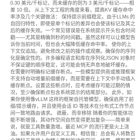
0.30 美元/千标记，而未缓存的则为 3 美元/千标记——相
差 10 倍。 从上下文工程的角度来看，提高KV 缓存命中
率涉及几个关键做法： 保持提示前缀稳定。由于LLMs 的
自回归特性，即使是单个标记的差异也会使该标记及其之
后的缓存失效。一个常见错误是在系统提示开头包含时间
戳——尤其是精确到秒的时间戳。虽然这样可以让模型告
诉你当前时间，但也会大幅降低缓存命中率。 使你的上
下文仅追加。避免修改之前的操作或观察。确保你的序列
化是确定性的。许多编程语言和库在序列化JSON 对象时
不保证键的顺序稳定，这可能会悄无声息地破坏缓存。
在需要时明确标记缓存断点。一些模型提供商或推理框架
不支持自动增量前缀缓存，而是需要在上下文中手动插入
缓存断点。设置这些断点时，应考虑缓存可能过期的情
况，至少确保断点包含系统提示的结尾部分。 此外，如
果你使用像vLLM 这样的框架自托管模型，确保启用了前
缀/提示缓存，并且使用会话 ID 等技术在分布式工作节点
间一致地路由请求。 遮蔽，而非移除 随着你的智能体功
能不断增强，其动作空间自然变得更加复杂——简单来
说，就是工具数量激增。最近 MCP 的流行更是火上浇
油。如果允许用户自定义工具，相信我：总会有人将数百