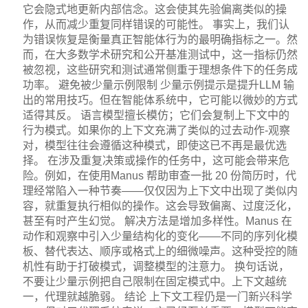
它会隐式地更新内部信念。这会使其先验偏离类似的操
作，从而减少重复同样错误的可能性。 事实上，我们认
为错误恢复是衡量真正智能体行为的最明确指标之一。然
而，在大多数学术研究和公开基准测试中，这一指标仍然
被忽视，这些研究和测试通常侧重于理想条件下的任务成
功率。 避免被少量示例限制 少量示例提示是提升LLM 输
出的常用技巧。但在智能体系统中，它可能以微妙的方式
适得其反。 语言模型擅长模仿；它们会复制上下文中的
行为模式。如果你的上下文充满了类似的过去动作-观察
对，模型往往会遵循这种模式，即使这已不再是最优选
择。 在涉及重复决策或操作的任务中，这可能会带来危
险。例如，在使用Manus 帮助审查一批 20 份简历时，代
理经常陷入一种节奏——仅仅因为上下文中出现了类似内
容，就重复执行相似的操作。这会导致偏离、过度泛化，
甚至有时产生幻觉。 解决方法是增加多样性。Manus 在
动作和观察中引入少量结构化的变化——不同的序列化模
板、替代表达、顺序或格式上的细微噪声。这种受控的随
机性有助于打破模式，调整模型的注意力。 换句话说，
不要让少量示例把自己限制在固定模式中。上下文越统
一，代理就越脆弱。 结论 上下文工程仍是一门新兴科学