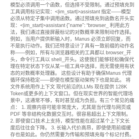
模型必须调用一个函数，但选择不受限制。通过预填充到
工具调用标记实现：<|im_start|>assistant 指定——模型
必须从特定子集中调用函数。通过预填充到函数名开头实
现：<|im_start|>assistant {"name": “browser_ 利用此方
法，我们通过直接屏蔽标记的对数概率来限制动作选择。
例如，当用户提供新输入时，Manus 必须立即回复，而
不是执行动作。我们还特意设计了具有一致前缀的动作名
称——例如，所有与浏览器相关的工具都以 browser_开
头，命令行工具以 shell_开头。这使我们能够轻松确保代
理在特定状态下仅从某一组工具中选择，而无需使用有状
态的对数概率处理器。 这些设计有助于确保Manus 代理
循环保持稳定——即使在模型驱动架构下也是如此。 将
文件系统用作上下文 现代前沿的LLMs 现在提供 128K
Token或更多的上下文窗口。但在现实世界的智能代理场
景中，这通常不够，有时甚至成为负担。有三个常见的痛
点： 1. 观察内容可能非常庞大，尤其是当代理与网页或
PDF 等非结构化数据交互时。很容易超出上下文限制。
2. 即使窗口技术上支持，模型性能在超过某个上下文长
度后往往会下降。 3. 长输入代价高昂，即使使用前缀缓
存也是如此。你仍然需要为传输和预填充每个标记付费。