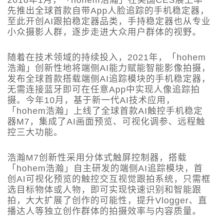
先推出全球首款自带App人脸追踪的手机稳定器，
至此开创AI跟拍稳定器品类，手持稳定器也从专业
小众摄影人群，逐步走进大众用户群体的视野。
随着在技术领域的持续投入，2021年，「hohem
浩瀚」创新性地将端侧AI能力赋能智能影像拍摄，
发布全球首款搭载端侧AI追踪模块的手机稳定器，
无需连接蓝牙即可在任意App中实现人像追踪拍
摄。今年10月，基于新一代AI技术应用，
「hohem浩瀚」上线了全球首款AI触控手机稳定
器M7，集成了AI画面预览、可视化调参、远程触
控三大功能。
浩瀚M7创新性采用分体式触屏控制器，搭载
「hohem浩瀚」自主研发的端侧AI追踪模块，首
创AI可视化预览的触控交互视觉跟拍系统，只需框
选目标物体或人物，即可实现快速识别和智能跟
拍，大大扩展了创作的可能性，提升Vlogger、直
播达人等独立创作群体的拍摄效率与内容质量。