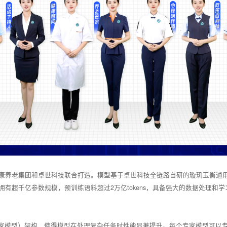
康养老集团和卓世科技联合打造。模型基于卓世科技全链路自研的璇玑玉衡通
有超千亿参数规模，预训练语料超过2万亿tokens，具备强大的数据处理和
erts，混合专家模型）架构，使得模型在处理复杂任务时性能显著提升。每个专家模