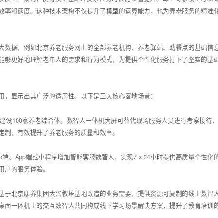
效率和速度。这种技术架构不仅提升了模型的运算能力，也为养老服务的精准
大数据，例如北京养老服务网上的全部养老机构、养老驿站、助餐点的基础信
能够更好地理解老年人的需求和行为模式，为提供个性化服务打下了坚实的基
用，显示出其广泛的适用性。以下是三大核心落地场景：
局建设100家养老综合体。数智人一体机大屏可替代现场服务人员进行考察接待
定制，有效提升了养老服务的质量和效率。
b端、App端或小程序增加智能客服数智人，实现7 x 24小时提供高质量个
用户的服务体验。
基于北京康养集团大兴教培基地改造的业务需要，提供资源可复制的线上数智人
桌面一体机上的交互数智人共同构成线下学习场景解决方案，提升了教育培训