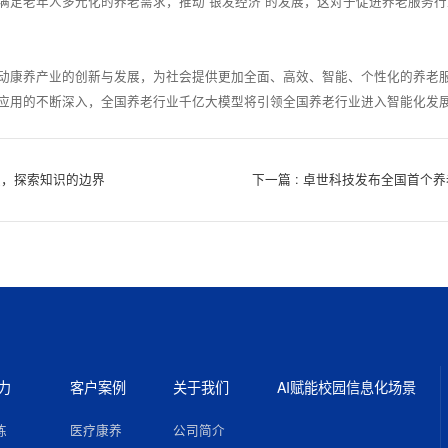
满足老年人多元化的养老需求，推动“银发经济”的发展，这对于促进养老服务
动康养产业的创新与发展，为社会提供更加全面、高效、智能、个性化的养老
应用的不断深入，全国养老行业千亿大模型将引领全国养老行业进入智能化发
升级，探索知识的边界
下一篇 : 卓世科技发布全国首个
力
客户案例
关于我们
AI赋能校园信息化场景
练
医疗康养
公司简介